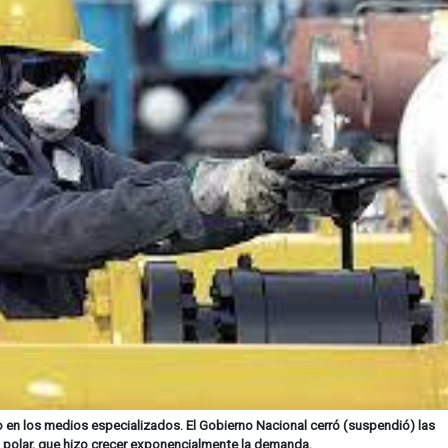
 en los medios especializados. El Gobierno Nacional cerró (suspendió) las
si polar, que hizo crecer exponencialmente la demanda.